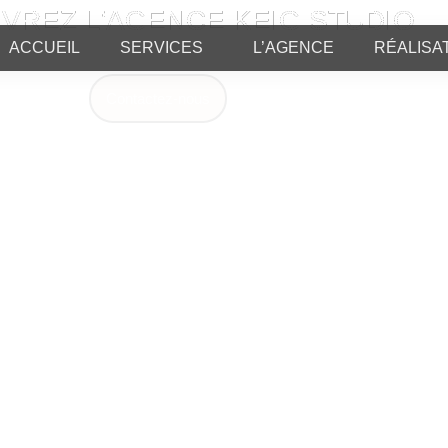
VREZ L'AGENCE KEIG STUDIO
e créateurs spécialisée en photo et vidéo à Barcelone, Madrid e
ACCUEIL
SERVICES
L’AGENCE
RÉALISA
Contactez-nous