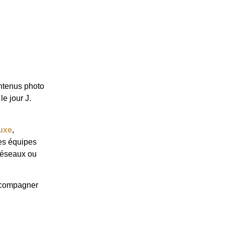
ontenus photo
le jour J.
luxe
,
des équipes
 réseaux ou
accompagner